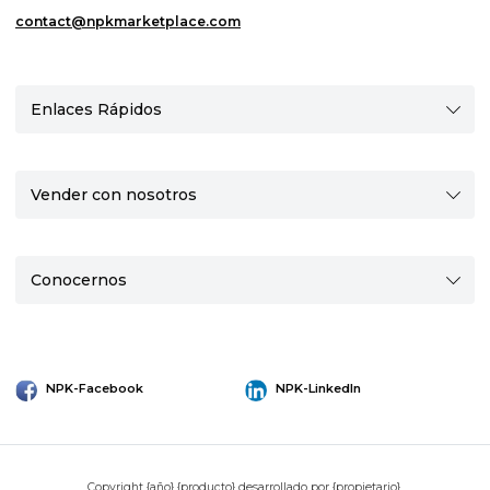
contact@npkmarketplace.com
Enlaces Rápidos
Vender con nosotros
Conocernos
NPK-Facebook
NPK-LinkedIn
Copyright {año} {producto} desarrollado por {propietario}.