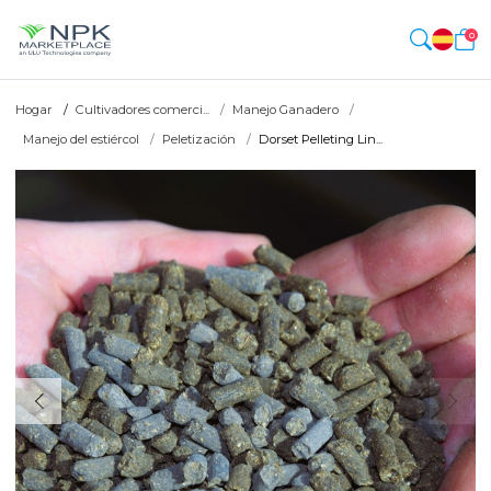
0
Hogar
Cultivadores comerci...
Manejo Ganadero
Manejo del estiércol
Peletización
Dorset Pelleting Lin...