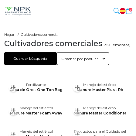
0
Hogar
Cultivadores comerci...
Cultivadores comerciales
35
Elementos)
Guardar búsqueda
Fertilizante
Manejo del estiércol
Caca de Oro - One Ton Bag
Manure Master Plus - PA
Manejo del estiércol
Manejo del estiércol
Manure Master Foam Away
Manure Master Conditioner
Manejo del estiércol
Productos para el Cuidado del