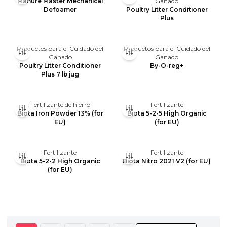
Manure Master Mechanical
Ganado
Defoamer
Poultry Litter Conditioner
Plus
Productos para el Cuidado del
Productos para el Cuidado del
Ganado
Ganado
Poultry Litter Conditioner
By-O-reg+
Plus 7 lb jug
Fertilizante de hierro
Fertilizante
Biota Iron Powder 13% (for
Biota 5-2-5 High Organic
EU)
(for EU)
Fertilizante
Fertilizante
Biota 5-2-2 High Organic
Biota Nitro 2021 V2 (for EU)
(for EU)