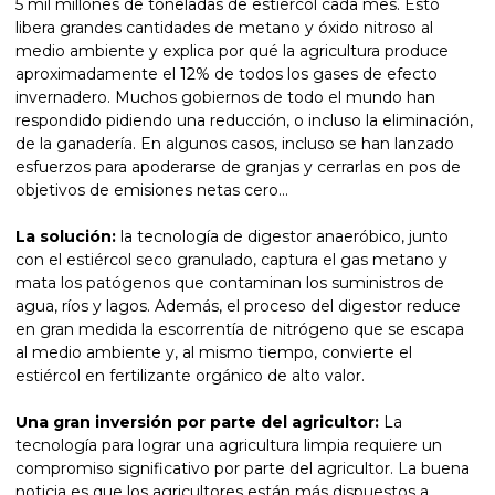
5 mil millones de toneladas de estiércol cada mes. Esto
libera grandes cantidades de metano y óxido nitroso al
medio ambiente y explica por qué la agricultura produce
aproximadamente el 12% de todos los gases de efecto
invernadero. Muchos gobiernos de todo el mundo han
respondido pidiendo una reducción, o incluso la eliminación,
de la ganadería. En algunos casos, incluso se han lanzado
esfuerzos para apoderarse de granjas y cerrarlas en pos de
objetivos de emisiones netas cero...
La solución:
la tecnología de digestor anaeróbico, junto
con el estiércol seco granulado, captura el gas metano y
mata los patógenos que contaminan los suministros de
agua, ríos y lagos. Además, el proceso del digestor reduce
en gran medida la escorrentía de nitrógeno que se escapa
al medio ambiente y, al mismo tiempo, convierte el
estiércol en fertilizante orgánico de alto valor.
Una gran inversión por parte del agricultor:
La
tecnología para lograr una agricultura limpia requiere un
compromiso significativo por parte del agricultor. La buena
noticia es que los agricultores están más dispuestos a