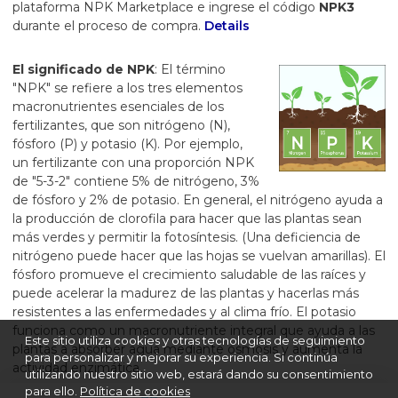
plataforma NPK Marketplace e ingrese el código
NPK3
durante el proceso de compra.
Details
El significado de NPK
: El término
"NPK" se refiere a los tres elementos
macronutrientes esenciales de los
fertilizantes, que son nitrógeno (N),
fósforo (P) y potasio (K). Por ejemplo,
un fertilizante con una proporción NPK
de "5-3-2" contiene 5% de nitrógeno, 3%
de fósforo y 2% de potasio. En general, el nitrógeno ayuda a
la producción de clorofila para hacer que las plantas sean
más verdes y permitir la fotosíntesis. (Una deficiencia de
nitrógeno puede hacer que las hojas se vuelvan amarillas). El
fósforo promueve el crecimiento saludable de las raíces y
puede acelerar la madurez de las plantas y hacerlas más
resistentes a las enfermedades y al clima frío. El potasio
funciona como un macronutriente integral que ayuda a las
Este sitio utiliza cookies y otras tecnologías de seguimiento
plantas a absorber agua mediante ósmosis y aumenta la
para personalizar y mejorar su experiencia. Si continúa
actividad enzimática.
utilizando nuestro sitio web, estará dando su consentimiento
para ello.
Política de cookies