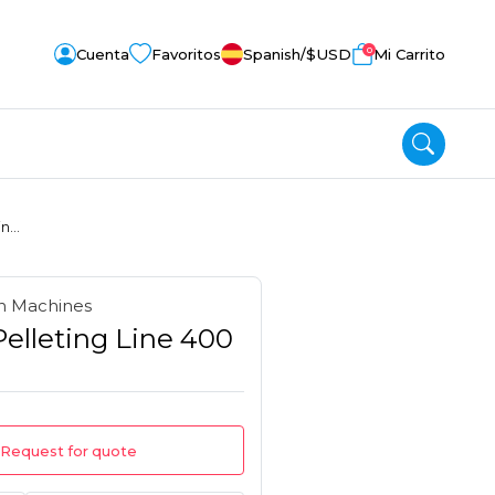
0
Cuenta
Favoritos
Spanish
/$
USD
Mi Carrito
n...
n Machines
Pelleting Line 400
Request for quote