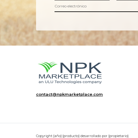
contact@npkmarketplace.com
Copyright {año} {producto} desarrollado por {propietario}.