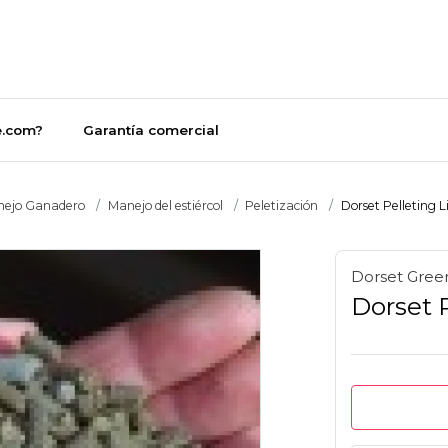
e.com?
Garantía comercial
ejo Ganadero
Manejo del estiércol
Peletización
Dorset Pelleting Li
Dorset Gree
Dorset 