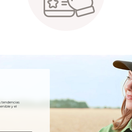
s tendencias
enible y el