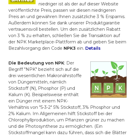
niedriger ist als der auf dieser Website
veröffentlichte Preis, passen wir diesen niedrigeren
Preis an und gewähren Ihnen zusätzliche 3 % Ersparnis.
Außerdem können Sie dank unserer Produktgarantie
vertrauensvoll bestellen. Um den zusätzlichen Rabatt
von 3 % zu erhalten, schließen Sie die Transaktion auf
der NPK Marketplace-Plattform ab und geben Sie beim
Bezahlvorgang den Code
NPK3
ein.
Details
Die Bedeutung von NPK
: Der
Begriff "NPK" bezieht sich auf die
drei wesentlichen Makronährstoffe
von Düngemitteln, nämlich
Stickstoff (N), Phosphor (P) und
Kalium (K). Beispielsweise enthält
ein Dünger mit einem NPK-
Verhältnis von "5-3-2" 5% Stickstoff, 3% Phosphor und
2% Kalium. Im Allgemeinen hilft Stickstoff bei der
Chlorophyllproduktion, um Pflanzen grüner zu machen
und die Photosynthese zu ermöglichen. (Ein
Stickstoffmangel kann dazu führen, dass sich die Blätter