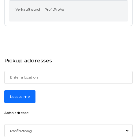
Verkauft durch
ProfitProAg
Pickup addresses
Locate me
Abholadresse: