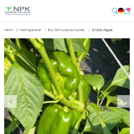
0
Heim
Heimgärtner
Bio-Stimulants-Garde...
EnSoil Algae